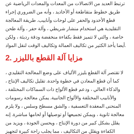
ترتبط العديد من الاتصالات من المعدات والمعدات الرياضية عن
طريق خطوط متقاطعة أو الأخاديد ، وأنه من الضروري إجراء
قطع الأخدود والحفر على لوحات وأنابيب. طريقة المعالجة
التقليدية هي استخدام منشار شريطي ، وآلة حفر ، وآلة طحن
خاصة ، والتي لا تتميز فقط بكفاءة منخفضة ودقة رديئة ، ولكن
أيضا يأخذ الكثير من تكاليف العمالة وتكاليف الوقت لنقل المواد.
2. مزايا آلة القطع بالليزر
لا تقتصر آلة القطع بليزر الألياف على وضع المعالجة التقليدي ،
كما أن قطع المعادن في خطوة واحدة. تقليل تكاليف الإنتاج ،
والذكاء العالي ، ودعم قطع الألواح ذات السماكات المختلفة ،
والأنابيب المختلفة والألواح الجانبية. يمكن معالجة رسومات
المنحنى المعقدة التعسفية ، والشق مسطح وسلس ، ولا يلزم
معالجة ثانوية ، ويمكن تجميعها أو توصيلها أو لحامها مباشرة. إنه
يقلل بشكل كبير من دورة الإنتاج ، ويحسن الجودة ، ويزيد من
الكفاءة ويقلل من التكاليف ، مما يجلب راحة كبيرة لتجهيز