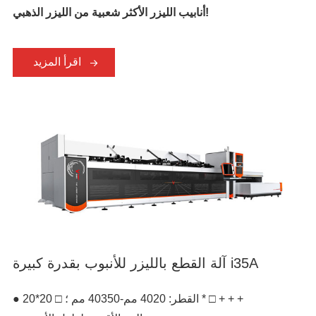
أنابيب الليزر الأكثر شعبية من الليزر الذهبي!
اقرأ المزيد
آلة القطع بالليزر للأنبوب بقدرة كبيرة i35A
● القطر: 4020 مم-40350 مم ؛ □ 20*20 * □ + + +