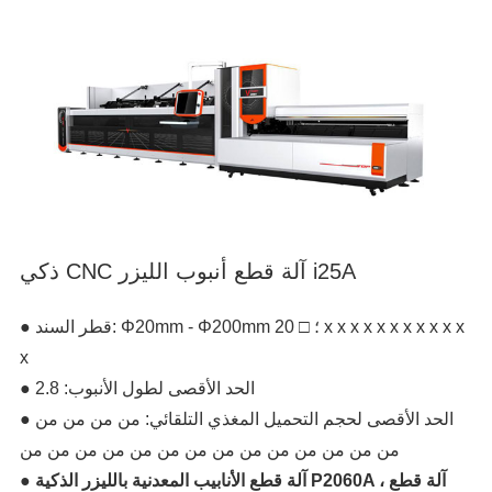
ذكي CNC آلة قطع أنبوب الليزر i25A
● قطر السند: Φ20mm - Φ200mm ؛ □ 20 x x x x x x x x x x x
x
● الحد الأقصى لطول الأنبوب: 2.8
● الحد الأقصى لحجم التحميل المغذي التلقائي: من من من من
من من من من من من من من من من من من من من
● آلة قطع الأنابيب المعدنية بالليزر الذكية P2060A ، آلة قطع